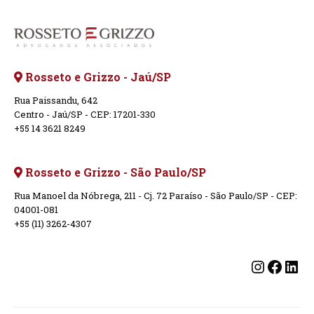
Rosseto e Grizzo - Jaú/SP
Rua Paissandu, 642
Centro - Jaú/SP - CEP: 17201-330
+55 14 3621 8249
Rosseto e Grizzo - São Paulo/SP
Rua Manoel da Nóbrega, 211 - Cj. 72 Paraíso - São Paulo/SP - CEP:
04001-081
+55 (11) 3262-4307
Instagr
Faceb
Lin