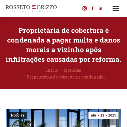
Instagram
Facebook
Linkedin
page
page
page
opens
opens
opens
Proprietária de cobertura é
in
in
in
condenada a pagar multa e danos
new
new
new
morais a vizinho após
window
window
window
infiltrações causadas por reforma.
Você está aqui:
Início
Notícias
Proprietária de cobertura é condenada…
Notícias
abr
11
2025