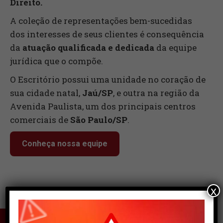
Direito.
A coleção de representações bem-sucedidas
dos interesses de seus clientes é consequência
da
atuação qualificada e dedicada
da equipe
jurídica que o compõe.
O Escritório possui uma unidade no coração de
sua cidade natal,
Jaú/SP
, e outra na região da
Avenida Paulista, um dos principais centros
comerciais de
São Paulo/SP
.
Conheça nossa equipe
x