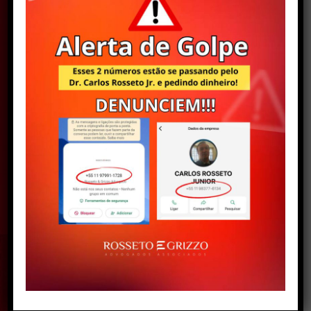
Áreas de
Atuação
Com uma ampla
equipe de
profissionais atualizados e
aptos
, a Rosseto & Grizzo
atende a pessoas físicas e
jurídicas nas mais diversas
áreas do Direito.
Saiba mais