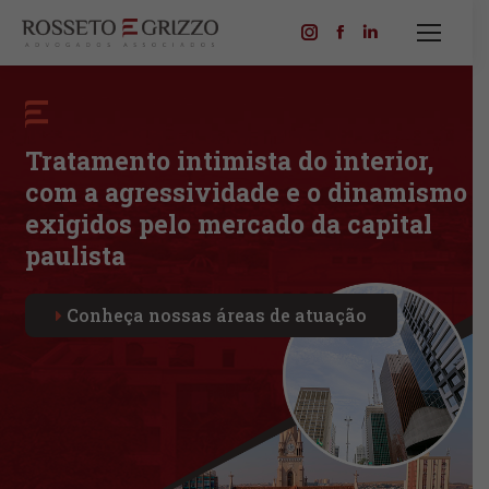
Instagram
Facebook
Linkedin
page
page
page
opens
opens
opens
in
in
in
Tratamento intimista do interior,
new
new
new
com a agressividade e o dinamismo
window
window
window
exigidos pelo mercado da capital
paulista
Conheça nossas áreas de atuação