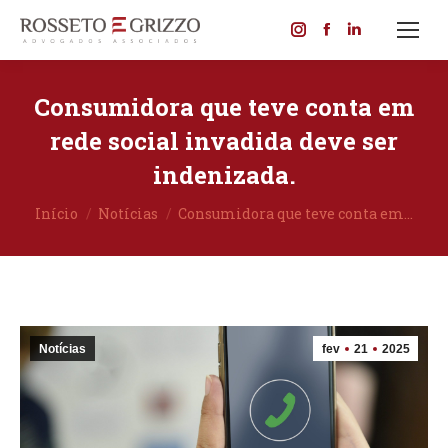
Instagram
Facebook
Linkedin
page
page
page
opens
opens
opens
Consumidora que teve conta em
in
in
in
rede social invadida deve ser
new
new
new
indenizada.
window
window
window
Você está aqui:
Início
Notícias
Consumidora que teve conta em…
Notícias
fev
21
2025