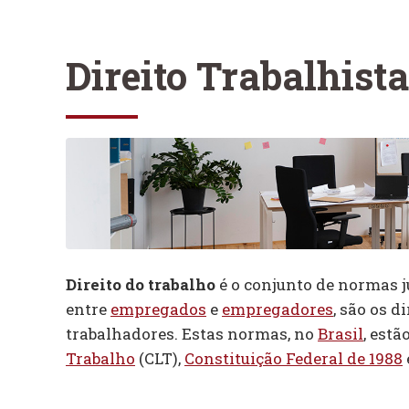
Direito Trabalhista
Direito do trabalho
é o conjunto de normas j
entre
empregados
e
empregadores
, são os d
trabalhadores. Estas normas, no
Brasil
, estã
Trabalho
(CLT),
Constituição Federal de 1988