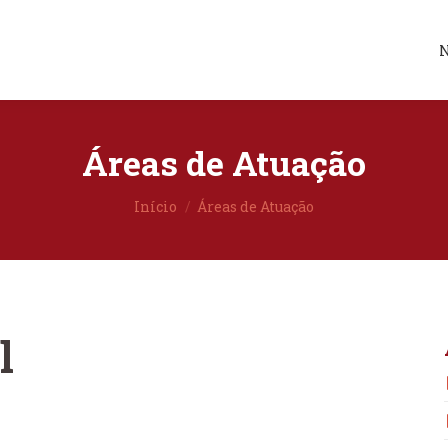
N
Áreas de Atuação
Você está aqui:
Início
Áreas de Atuação
l