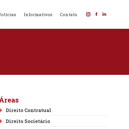
otícias
Informativos
Contato
Instagram
Facebook
Linkedin
page
page
page
opens
opens
opens
in
in
in
new
new
new
window
window
window
Áreas
Direito Contratual
Direito Societário