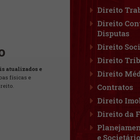
Direito Tra
Direito Con
Disputas
Direito Soc
o
Direito Tri
is atualizados e
Direito Mé
oas físicas e
Contratos
reito.
Direito Imo
Direito da 
Planejamen
e Societári