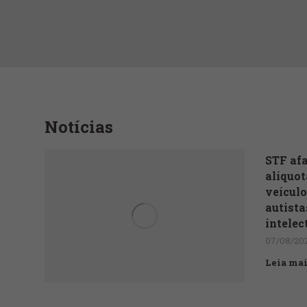
Notícias
STF afa
alíquot
veículo
autista
intelec
07/08/20
Leia mai