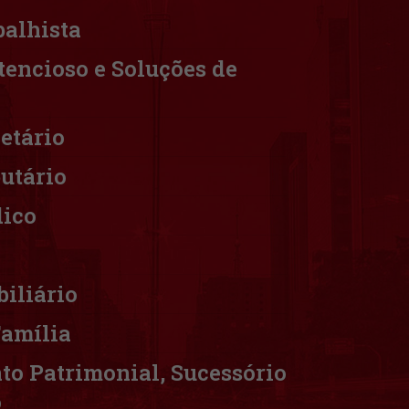
balhista
tencioso e Soluções de
ietário
butário
dico
biliário
Família
to Patrimonial, Sucessório
o