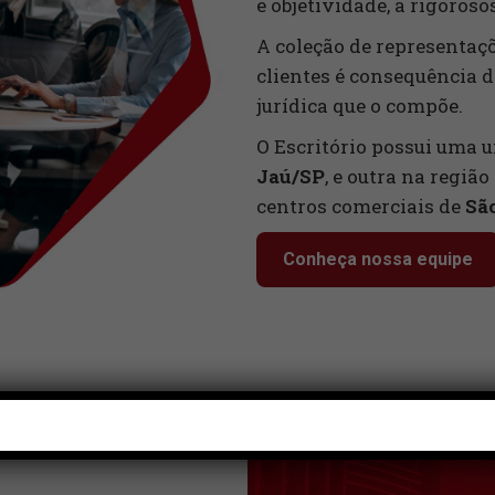
e objetividade, a rigoroso
A coleção de representaç
clientes é consequência 
jurídica que o compõe.
O Escritório possui uma u
Jaú/SP
, e outra na regiã
centros comerciais de
Sã
Conheça nossa equipe